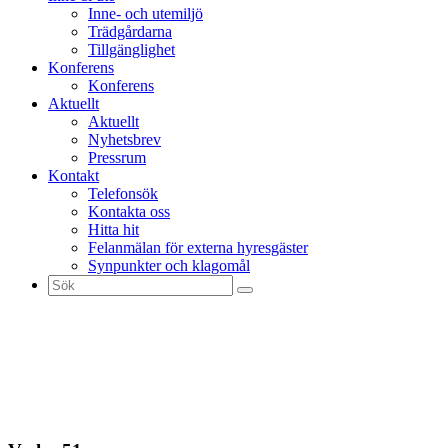
Inne- och utemiljö
Trädgårdarna
Tillgänglighet
Konferens
Konferens
Aktuellt
Aktuellt
Nyhetsbrev
Pressrum
Kontakt
Telefonsök
Kontakta oss
Hitta hit
Felanmälan för externa hyresgäster
Synpunkter och klagomål
Sök
efter: