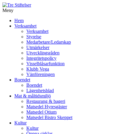
Meny
Gå
Hem
vidare
Verksamhet
till
Verksamhet
innehåll
Styrelse
Medarbetare/Ledarskap
Utmärkelser
Utvecklingsråden
Integritetspolicy
Visselblåsarfunktion
Klubb Vega
Vänföreningen
Boendet
Boendet
Lägenhetsblad
Mat & måltidsmiljö
Restaurang & bageri
Matsedel Hyresgäster
Matsedel Otium
Matsedel Bistro Skeppet
Kultur
Kultur
Öppna cirklar