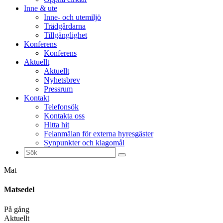
Inne & ute
Inne- och utemiljö
Trädgårdarna
Tillgänglighet
Konferens
Konferens
Aktuellt
Aktuellt
Nyhetsbrev
Pressrum
Kontakt
Telefonsök
Kontakta oss
Hitta hit
Felanmälan för externa hyresgäster
Synpunkter och klagomål
Sök
efter:
Mat
Matsedel
På gång
Aktuellt