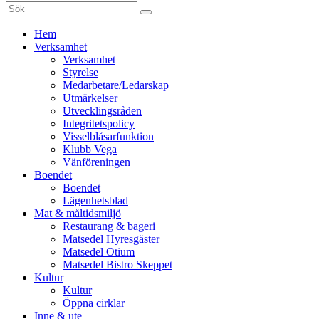
Sök
efter:
Gå
Hem
vidare
Verksamhet
till
Verksamhet
innehåll
Styrelse
Medarbetare/Ledarskap
Utmärkelser
Utvecklingsråden
Integritetspolicy
Visselblåsarfunktion
Klubb Vega
Vänföreningen
Boendet
Boendet
Lägenhetsblad
Mat & måltidsmiljö
Restaurang & bageri
Matsedel Hyresgäster
Matsedel Otium
Matsedel Bistro Skeppet
Kultur
Kultur
Öppna cirklar
Inne & ute