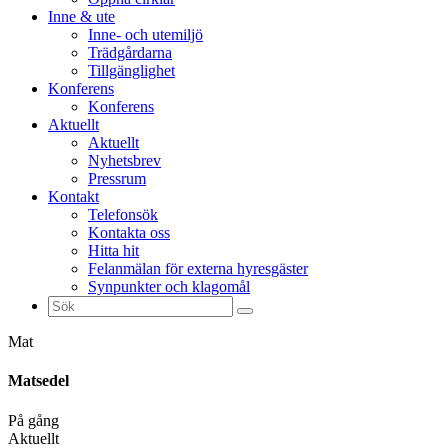
Inne & ute
Inne- och utemiljö
Trädgårdarna
Tillgänglighet
Konferens
Konferens
Aktuellt
Aktuellt
Nyhetsbrev
Pressrum
Kontakt
Telefonsök
Kontakta oss
Hitta hit
Felanmälan för externa hyresgäster
Synpunkter och klagomål
Sök
efter:
Mat
Matsedel
På gång
Aktuellt