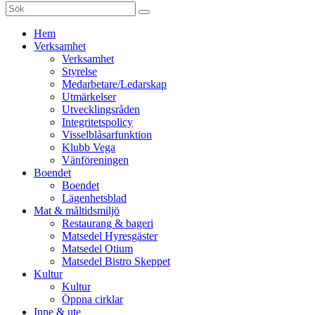
Sök
efter:
Gå
Hem
vidare
Verksamhet
till
Verksamhet
innehåll
Styrelse
Medarbetare/Ledarskap
Utmärkelser
Utvecklingsråden
Integritetspolicy
Visselblåsarfunktion
Klubb Vega
Vänföreningen
Boendet
Boendet
Lägenhetsblad
Mat & måltidsmiljö
Restaurang & bageri
Matsedel Hyresgäster
Matsedel Otium
Matsedel Bistro Skeppet
Kultur
Kultur
Öppna cirklar
Inne & ute