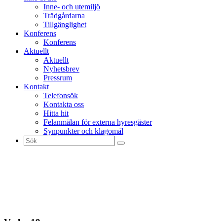
Inne- och utemiljö
Trädgårdarna
Tillgänglighet
Konferens
Konferens
Aktuellt
Aktuellt
Nyhetsbrev
Pressrum
Kontakt
Telefonsök
Kontakta oss
Hitta hit
Felanmälan för externa hyresgäster
Synpunkter och klagomål
Sök
efter: