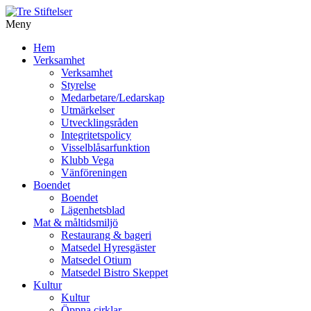
Meny
Gå
Hem
vidare
Verksamhet
till
Verksamhet
innehåll
Styrelse
Medarbetare/Ledarskap
Utmärkelser
Utvecklingsråden
Integritetspolicy
Visselblåsarfunktion
Klubb Vega
Vänföreningen
Boendet
Boendet
Lägenhetsblad
Mat & måltidsmiljö
Restaurang & bageri
Matsedel Hyresgäster
Matsedel Otium
Matsedel Bistro Skeppet
Kultur
Kultur
Öppna cirklar