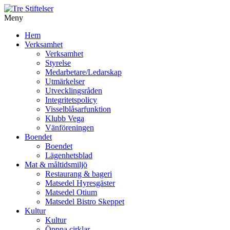
Meny
Gå
Hem
vidare
Verksamhet
till
Verksamhet
innehåll
Styrelse
Medarbetare/Ledarskap
Utmärkelser
Utvecklingsråden
Integritetspolicy
Visselblåsarfunktion
Klubb Vega
Vänföreningen
Boendet
Boendet
Lägenhetsblad
Mat & måltidsmiljö
Restaurang & bageri
Matsedel Hyresgäster
Matsedel Otium
Matsedel Bistro Skeppet
Kultur
Kultur
Öppna cirklar