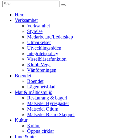
Sök
efter:
Gå
Hem
vidare
Verksamhet
till
Verksamhet
innehåll
Styrelse
Medarbetare/Ledarskap
Utmärkelser
Utvecklingsråden
Integritetspolicy
Visselblåsarfunktion
Klubb Vega
Vänföreningen
Boendet
Boendet
Lägenhetsblad
Mat & måltidsmiljö
Restaurang & bageri
Matsedel Hyresgäster
Matsedel Otium
Matsedel Bistro Skeppet
Kultur
Kultur
Öppna cirklar
Inne & ute