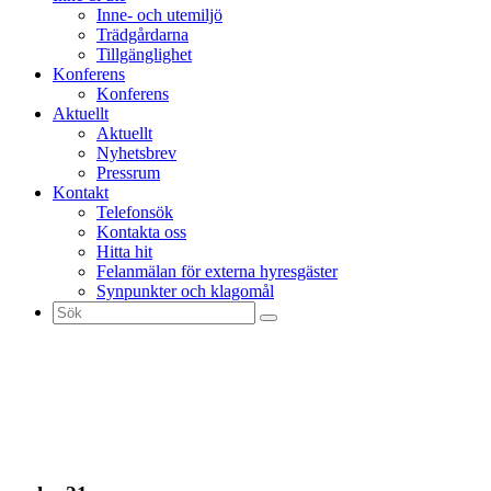
Inne- och utemiljö
Trädgårdarna
Tillgänglighet
Konferens
Konferens
Aktuellt
Aktuellt
Nyhetsbrev
Pressrum
Kontakt
Telefonsök
Kontakta oss
Hitta hit
Felanmälan för externa hyresgäster
Synpunkter och klagomål
Sök
efter: