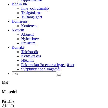
Inne & ute
Inne- och utemiljö
Trädgårdarna
Tillgänglighet
Konferens
Konferens
Aktuellt
Aktuellt
Nyhetsbrev
Pressrum
Kontakt
Telefonsök
Kontakta oss
Hitta hit
Felanmälan för externa hyresgäster
Synpunkter och klagomål
Sök
efter:
Mat
Matsedel
På gång
Aktuellt