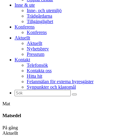
Inne & ute
Inne- och utemiljö
Trädgårdarna
Tillgänglighet
Konferens
Konferens
Aktuellt
Aktuellt
Nyhetsbrev
Pressrum
Kontakt
Telefonsök
Kontakta oss
Hitta hit
Felanmälan för externa hyresgäster
Synpunkter och klagomål
Sök
efter:
Mat
Matsedel
På gång
Aktuellt