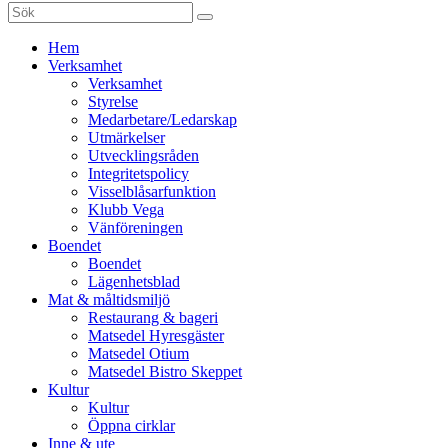
Sök
efter:
Gå
Hem
vidare
Verksamhet
till
Verksamhet
innehåll
Styrelse
Medarbetare/Ledarskap
Utmärkelser
Utvecklingsråden
Integritetspolicy
Visselblåsarfunktion
Klubb Vega
Vänföreningen
Boendet
Boendet
Lägenhetsblad
Mat & måltidsmiljö
Restaurang & bageri
Matsedel Hyresgäster
Matsedel Otium
Matsedel Bistro Skeppet
Kultur
Kultur
Öppna cirklar
Inne & ute