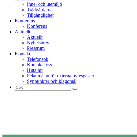
Inne- och utemiljö
Trädgårdarna
Tillgänglighet
Konferens
Konferens
Aktuellt
Aktuellt
Nyhetsbrev
Pressrum
Kontakt
Telefonsök
Kontakta oss
Hitta hit
Felanmälan för externa hyresgäster
Synpunkter och klagomål
Sök
efter: