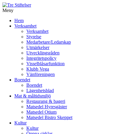
Meny
Gå
Hem
vidare
Verksamhet
till
Verksamhet
innehåll
Styrelse
Medarbetare/Ledarskap
Utmärkelser
Utvecklingsråden
Integritetspolicy
Visselblåsarfunktion
Klubb Vega
Vänföreningen
Boendet
Boendet
Lägenhetsblad
Mat & måltidsmiljö
Restaurang & bageri
Matsedel Hyresgäster
Matsedel Otium
Matsedel Bistro Skeppet
Kultur
Kultur
Öppna cirklar