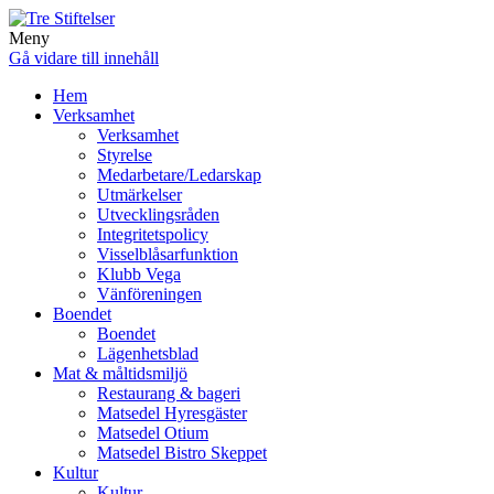
Meny
Gå vidare till innehåll
Hem
Verksamhet
Verksamhet
Styrelse
Medarbetare/Ledarskap
Utmärkelser
Utvecklingsråden
Integritetspolicy
Visselblåsarfunktion
Klubb Vega
Vänföreningen
Boendet
Boendet
Lägenhetsblad
Mat & måltidsmiljö
Restaurang & bageri
Matsedel Hyresgäster
Matsedel Otium
Matsedel Bistro Skeppet
Kultur
Kultur