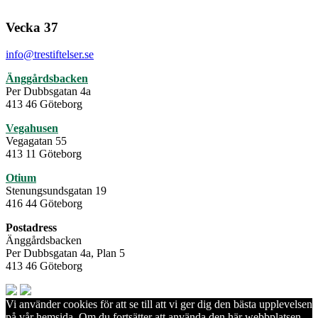
Vecka 37
info@trestiftelser.se
Änggårdsbacken
Per Dubbsgatan 4a
413 46 Göteborg
Vegahusen
Vegagatan 55
413 11 Göteborg
Otium
Stenungsundsgatan 19
416 44 Göteborg
Postadress
Änggårdsbacken
Per Dubbsgatan 4a, Plan 5
413 46 Göteborg
Vi använder cookies för att se till att vi ger dig den bästa upplevelsen
på vår hemsida. Om du fortsätter att använda den här webbplatsen