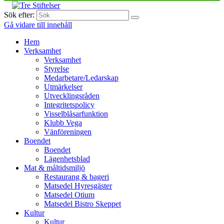
Sök efter:
Gå vidare till innehåll
Hem
Verksamhet
Verksamhet
Styrelse
Medarbetare/Ledarskap
Utmärkelser
Utvecklingsråden
Integritetspolicy
Visselblåsarfunktion
Klubb Vega
Vänföreningen
Boendet
Boendet
Lägenhetsblad
Mat & måltidsmiljö
Restaurang & bageri
Matsedel Hyresgäster
Matsedel Otium
Matsedel Bistro Skeppet
Kultur
Kultur