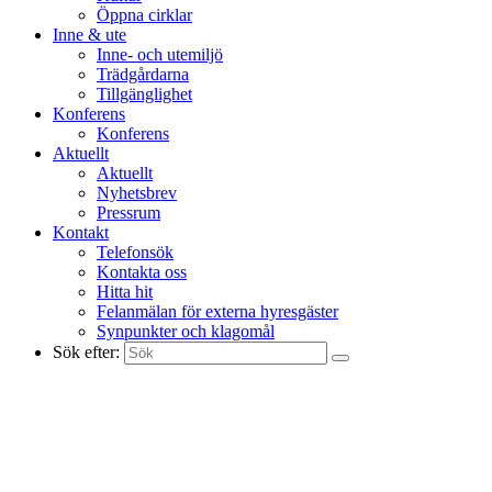
Öppna cirklar
Inne & ute
Inne- och utemiljö
Trädgårdarna
Tillgänglighet
Konferens
Konferens
Aktuellt
Aktuellt
Nyhetsbrev
Pressrum
Kontakt
Telefonsök
Kontakta oss
Hitta hit
Felanmälan för externa hyresgäster
Synpunkter och klagomål
Sök efter: