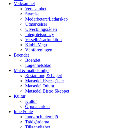
vidare
Verksamhet
till
Verksamhet
innehåll
Styrelse
Medarbetare/Ledarskap
Utmärkelser
Utvecklingsråden
Integritetspolicy
Visselblåsarfunktion
Klubb Vega
Vänföreningen
Boendet
Boendet
Lägenhetsblad
Mat & måltidsmiljö
Restaurang & bageri
Matsedel Hyresgäster
Matsedel Otium
Matsedel Bistro Skeppet
Kultur
Kultur
Öppna cirklar
Inne & ute
Inne- och utemiljö
Trädgårdarna
Tillgänglighet