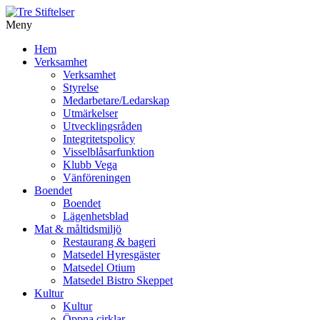
Meny
Gå
Hem
vidare
Verksamhet
till
Verksamhet
innehåll
Styrelse
Medarbetare/Ledarskap
Utmärkelser
Utvecklingsråden
Integritetspolicy
Visselblåsarfunktion
Klubb Vega
Vänföreningen
Boendet
Boendet
Lägenhetsblad
Mat & måltidsmiljö
Restaurang & bageri
Matsedel Hyresgäster
Matsedel Otium
Matsedel Bistro Skeppet
Kultur
Kultur
Öppna cirklar