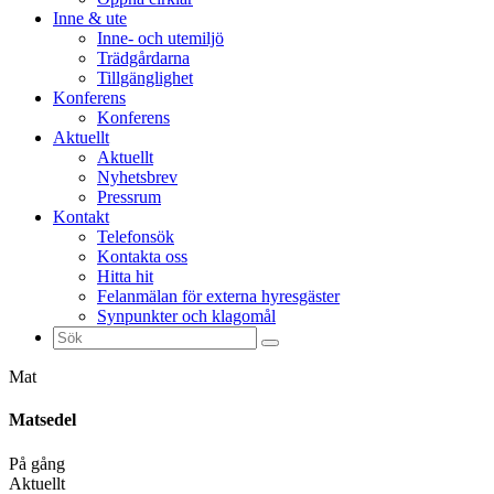
Inne & ute
Inne- och utemiljö
Trädgårdarna
Tillgänglighet
Konferens
Konferens
Aktuellt
Aktuellt
Nyhetsbrev
Pressrum
Kontakt
Telefonsök
Kontakta oss
Hitta hit
Felanmälan för externa hyresgäster
Synpunkter och klagomål
Sök
efter:
Mat
Matsedel
På gång
Aktuellt