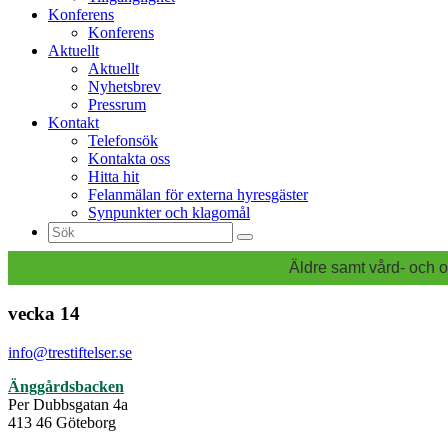
Konferens
Konferens
Aktuellt
Aktuellt
Nyhetsbrev
Pressrum
Kontakt
Telefonsök
Kontakta oss
Hitta hit
Felanmälan för externa hyresgäster
Synpunkter och klagomål
Sök
efter:
Äldre samt vård- och o
vecka 14
info@trestiftelser.se
Änggårdsbacken
Per Dubbsgatan 4a
413 46 Göteborg