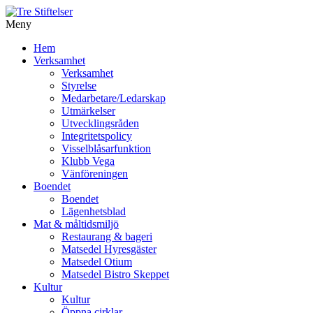
Meny
Gå
Hem
vidare
Verksamhet
till
Verksamhet
innehåll
Styrelse
Medarbetare/Ledarskap
Utmärkelser
Utvecklingsråden
Integritetspolicy
Visselblåsarfunktion
Klubb Vega
Vänföreningen
Boendet
Boendet
Lägenhetsblad
Mat & måltidsmiljö
Restaurang & bageri
Matsedel Hyresgäster
Matsedel Otium
Matsedel Bistro Skeppet
Kultur
Kultur
Öppna cirklar