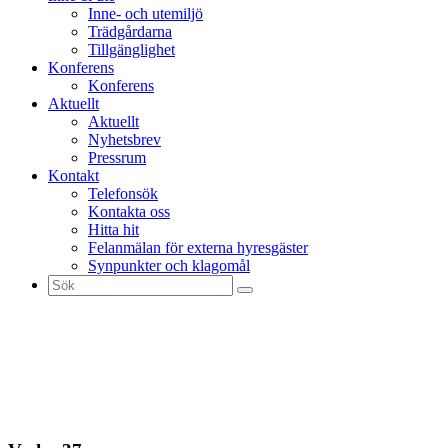
Inne- och utemiljö
Trädgårdarna
Tillgänglighet
Konferens
Konferens
Aktuellt
Aktuellt
Nyhetsbrev
Pressrum
Kontakt
Telefonsök
Kontakta oss
Hitta hit
Felanmälan för externa hyresgäster
Synpunkter och klagomål
Sök
efter: