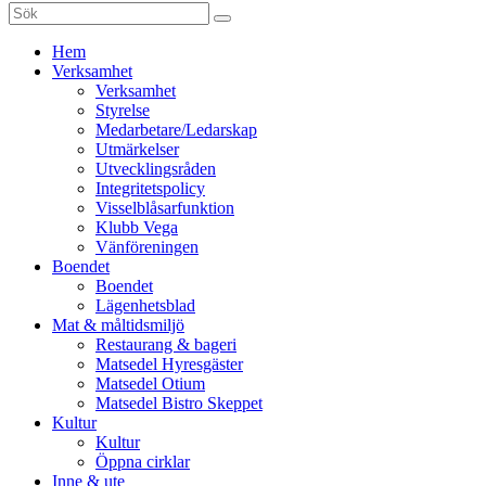
Sök
efter:
Gå
Hem
vidare
Verksamhet
till
Verksamhet
innehåll
Styrelse
Medarbetare/Ledarskap
Utmärkelser
Utvecklingsråden
Integritetspolicy
Visselblåsarfunktion
Klubb Vega
Vänföreningen
Boendet
Boendet
Lägenhetsblad
Mat & måltidsmiljö
Restaurang & bageri
Matsedel Hyresgäster
Matsedel Otium
Matsedel Bistro Skeppet
Kultur
Kultur
Öppna cirklar
Inne & ute