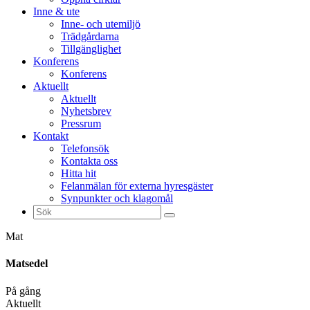
Inne & ute
Inne- och utemiljö
Trädgårdarna
Tillgänglighet
Konferens
Konferens
Aktuellt
Aktuellt
Nyhetsbrev
Pressrum
Kontakt
Telefonsök
Kontakta oss
Hitta hit
Felanmälan för externa hyresgäster
Synpunkter och klagomål
Sök
efter:
Mat
Matsedel
På gång
Aktuellt