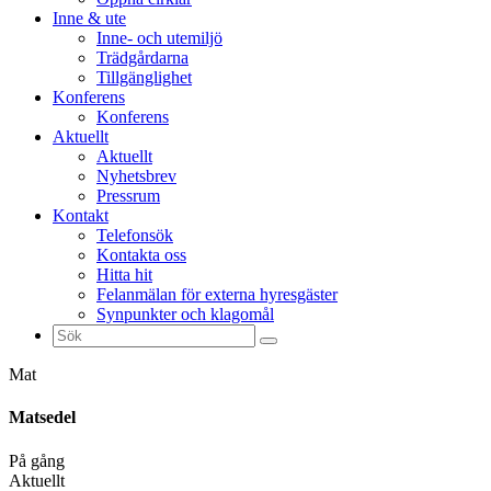
Inne & ute
Inne- och utemiljö
Trädgårdarna
Tillgänglighet
Konferens
Konferens
Aktuellt
Aktuellt
Nyhetsbrev
Pressrum
Kontakt
Telefonsök
Kontakta oss
Hitta hit
Felanmälan för externa hyresgäster
Synpunkter och klagomål
Sök
efter:
Mat
Matsedel
På gång
Aktuellt