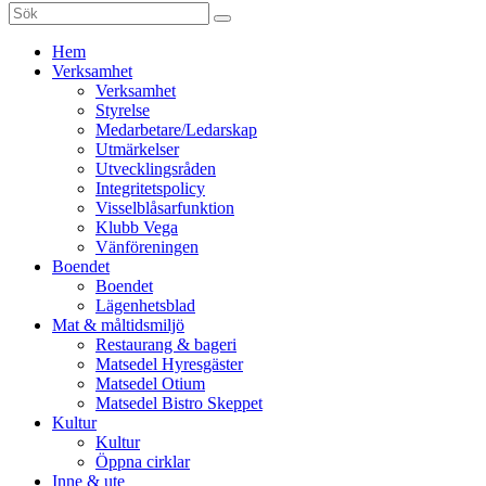
Sök
efter:
Gå
Hem
vidare
Verksamhet
till
Verksamhet
innehåll
Styrelse
Medarbetare/Ledarskap
Utmärkelser
Utvecklingsråden
Integritetspolicy
Visselblåsarfunktion
Klubb Vega
Vänföreningen
Boendet
Boendet
Lägenhetsblad
Mat & måltidsmiljö
Restaurang & bageri
Matsedel Hyresgäster
Matsedel Otium
Matsedel Bistro Skeppet
Kultur
Kultur
Öppna cirklar
Inne & ute