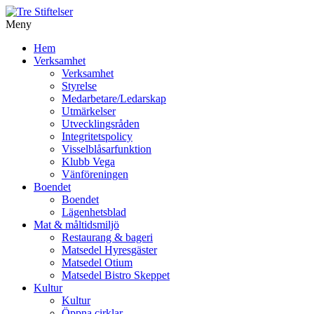
Meny
Gå
Hem
vidare
Verksamhet
till
Verksamhet
innehåll
Styrelse
Medarbetare/Ledarskap
Utmärkelser
Utvecklingsråden
Integritetspolicy
Visselblåsarfunktion
Klubb Vega
Vänföreningen
Boendet
Boendet
Lägenhetsblad
Mat & måltidsmiljö
Restaurang & bageri
Matsedel Hyresgäster
Matsedel Otium
Matsedel Bistro Skeppet
Kultur
Kultur
Öppna cirklar