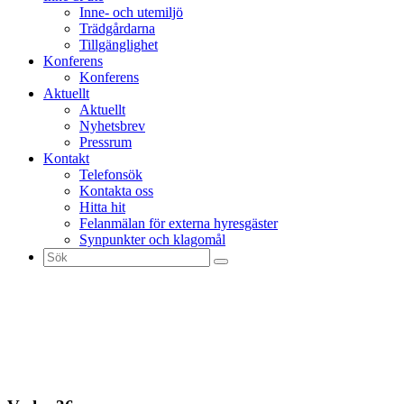
Inne- och utemiljö
Trädgårdarna
Tillgänglighet
Konferens
Konferens
Aktuellt
Aktuellt
Nyhetsbrev
Pressrum
Kontakt
Telefonsök
Kontakta oss
Hitta hit
Felanmälan för externa hyresgäster
Synpunkter och klagomål
Sök
efter: