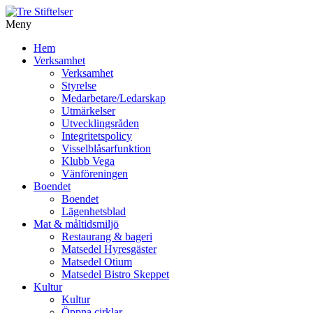
Meny
Gå
Hem
vidare
Verksamhet
till
Verksamhet
innehåll
Styrelse
Medarbetare/Ledarskap
Utmärkelser
Utvecklingsråden
Integritetspolicy
Visselblåsarfunktion
Klubb Vega
Vänföreningen
Boendet
Boendet
Lägenhetsblad
Mat & måltidsmiljö
Restaurang & bageri
Matsedel Hyresgäster
Matsedel Otium
Matsedel Bistro Skeppet
Kultur
Kultur
Öppna cirklar