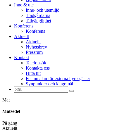
Inne & ute
Inne- och utemiljö
Trädgårdarna
Tillgänglighet
Konferens
Konferens
Aktuellt
Aktuellt
Nyhetsbrev
Pressrum
Kontakt
Telefonsök
Kontakta oss
Hitta hit
Felanmälan för externa hyresgäster
Synpunkter och klagomål
Sök
efter:
Mat
Matsedel
På gång
Aktuellt