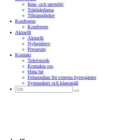
Inne- och utemiljö
Trädgårdarna
Tillgänglighet
Konferens
Konferens
Aktuellt
Aktuellt
Nyhetsbrev
Pressrum
Kontakt
Telefonsök
Kontakta oss
Hitta hit
Felanmälan för externa hyresgäster
Synpunkter och klagomål
Sök
efter: