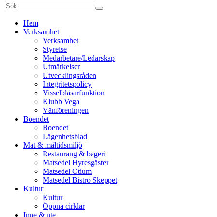
Sök
efter:
Gå
Hem
vidare
Verksamhet
till
Verksamhet
innehåll
Styrelse
Medarbetare/Ledarskap
Utmärkelser
Utvecklingsråden
Integritetspolicy
Visselblåsarfunktion
Klubb Vega
Vänföreningen
Boendet
Boendet
Lägenhetsblad
Mat & måltidsmiljö
Restaurang & bageri
Matsedel Hyresgäster
Matsedel Otium
Matsedel Bistro Skeppet
Kultur
Kultur
Öppna cirklar
Inne & ute