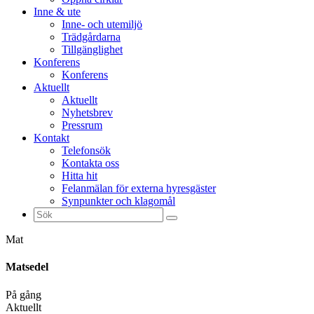
Inne & ute
Inne- och utemiljö
Trädgårdarna
Tillgänglighet
Konferens
Konferens
Aktuellt
Aktuellt
Nyhetsbrev
Pressrum
Kontakt
Telefonsök
Kontakta oss
Hitta hit
Felanmälan för externa hyresgäster
Synpunkter och klagomål
Sök
efter:
Mat
Matsedel
På gång
Aktuellt