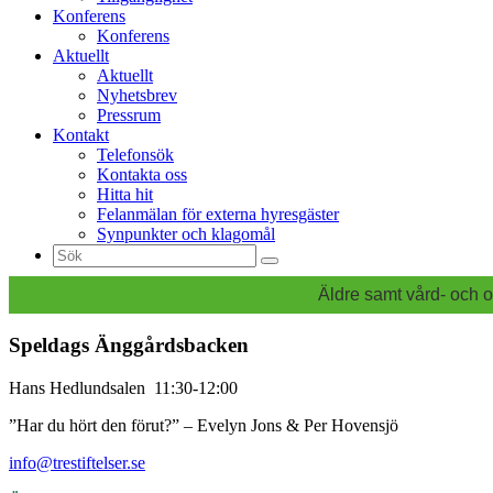
Konferens
Konferens
Aktuellt
Aktuellt
Nyhetsbrev
Pressrum
Kontakt
Telefonsök
Kontakta oss
Hitta hit
Felanmälan för externa hyresgäster
Synpunkter och klagomål
Sök
efter:
Äldre samt vård- och o
Speldags Änggårdsbacken
Hans Hedlundsalen 11:30-12:00
”Har du hört den förut?” – Evelyn Jons & Per Hovensjö
info@trestiftelser.se