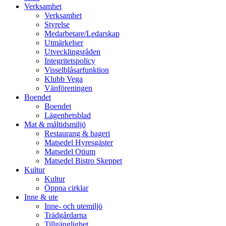
vidare
Verksamhet
till
Verksamhet
innehåll
Styrelse
Medarbetare/Ledarskap
Utmärkelser
Utvecklingsråden
Integritetspolicy
Visselblåsarfunktion
Klubb Vega
Vänföreningen
Boendet
Boendet
Lägenhetsblad
Mat & måltidsmiljö
Restaurang & bageri
Matsedel Hyresgäster
Matsedel Otium
Matsedel Bistro Skeppet
Kultur
Kultur
Öppna cirklar
Inne & ute
Inne- och utemiljö
Trädgårdarna
Tillgänglighet