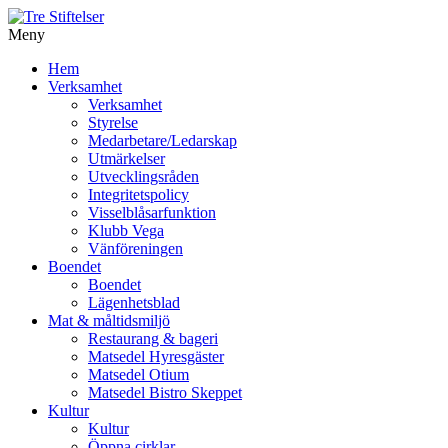
Meny
Gå
Hem
vidare
Verksamhet
till
Verksamhet
innehåll
Styrelse
Medarbetare/Ledarskap
Utmärkelser
Utvecklingsråden
Integritetspolicy
Visselblåsarfunktion
Klubb Vega
Vänföreningen
Boendet
Boendet
Lägenhetsblad
Mat & måltidsmiljö
Restaurang & bageri
Matsedel Hyresgäster
Matsedel Otium
Matsedel Bistro Skeppet
Kultur
Kultur
Öppna cirklar