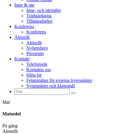
Inne & ute
Inne- och utemiljö
Trädgårdarna
Tillgänglighet
Konferens
Konferens
Aktuellt
Aktuellt
Nyhetsbrev
Pressrum
Kontakt
Telefonsök
Kontakta oss
Hitta hit
Felanmälan för externa hyresgäster
Synpunkter och klagomål
Sök
efter:
Mat
Matsedel
På gång
Aktuellt