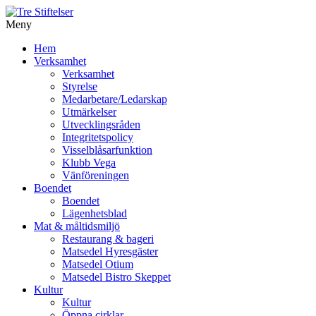
Meny
Gå
Hem
vidare
Verksamhet
till
Verksamhet
innehåll
Styrelse
Medarbetare/Ledarskap
Utmärkelser
Utvecklingsråden
Integritetspolicy
Visselblåsarfunktion
Klubb Vega
Vänföreningen
Boendet
Boendet
Lägenhetsblad
Mat & måltidsmiljö
Restaurang & bageri
Matsedel Hyresgäster
Matsedel Otium
Matsedel Bistro Skeppet
Kultur
Kultur
Öppna cirklar