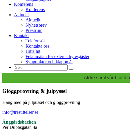
Konferens
Konferens
Aktuellt
Aktuellt
Nyhetsbrev
Pressrum
Kontakt
Telefonsök
Kontakta oss
Hitta hit
Felanmälan för externa hyresgäster
Synpunkter och klagomål
Sök
efter:
Äldre samt vård- och o
Glöggprovning & julpyssel
Häng med på julpussel och glöggprovning
info@trestiftelser.se
Änggårdsbacken
Per Dubbsgatan 4a