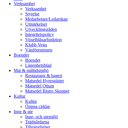
vidare
Verksamhet
till
Verksamhet
innehåll
Styrelse
Medarbetare/Ledarskap
Utmärkelser
Utvecklingsråden
Integritetspolicy
Visselblåsarfunktion
Klubb Vega
Vänföreningen
Boendet
Boendet
Lägenhetsblad
Mat & måltidsmiljö
Restaurang & bageri
Matsedel Hyresgäster
Matsedel Otium
Matsedel Bistro Skeppet
Kultur
Kultur
Öppna cirklar
Inne & ute
Inne- och utemiljö
Trädgårdarna
Tillgänglighet